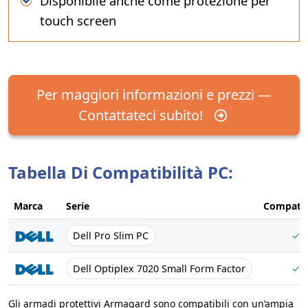
Disponibile anche come protezione per
touch screen
Per maggiori informazioni e prezzi —
Contattateci subito!
Tabella Di Compatibilità PC:
Marca
Serie
Compatib
Dell Pro Slim PC
✓
Dell Optiplex 7020 Small Form Factor
✓
Gli armadi protettivi Armagard sono compatibili con un’ampia