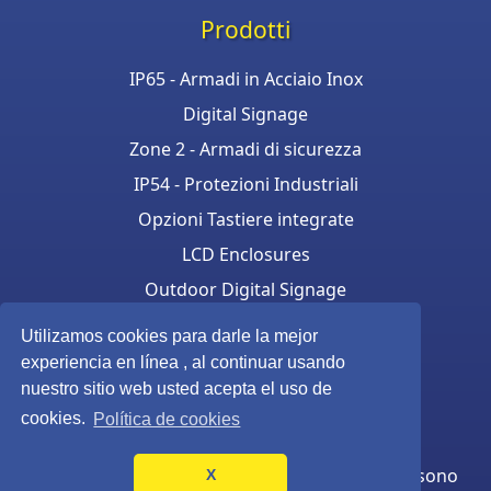
Prodotti
IP65 - Armadi in Acciaio Inox
Digital Signage
Zone 2 - Armadi di sicurezza
IP54 - Protezioni Industriali
Opzioni Tastiere integrate
LCD Enclosures
Outdoor Digital Signage
Armadi per stampanti
Utilizamos cookies para darle la mejor
Touchscreen enclosure
experiencia en línea , al continuar usando
nuestro sitio web usted acepta el uso de
cookies.
Política de cookies
© Armagard Ltd. © Armagard B.V. Tutti i diritti sono
X