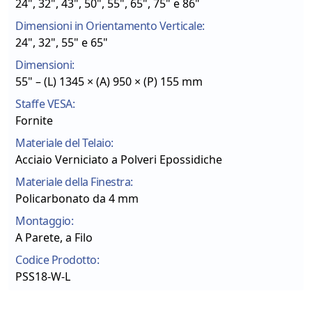
24", 32", 43", 50", 55", 65", 75" e 86"
Dimensioni in Orientamento Verticale:
24", 32", 55" e 65"
Dimensioni:
55" – (L) 1345 × (A) 950 × (P) 155 mm
Staffe VESA:
Fornite
Materiale del Telaio:
Acciaio Verniciato a Polveri Epossidiche
Materiale della Finestra:
Policarbonato da 4 mm
Montaggio:
A Parete, a Filo
Codice Prodotto:
PSS18-W-L